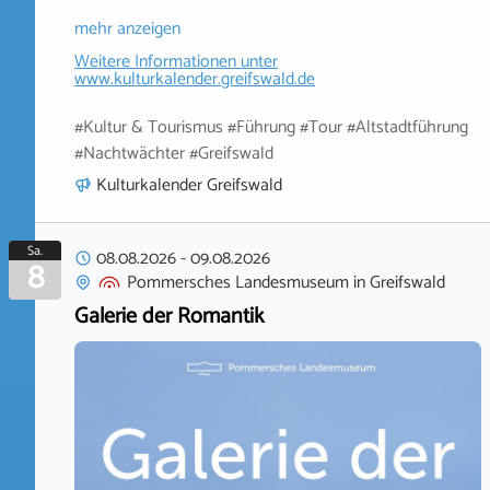
mehr anzeigen
Weitere Informationen unter
www.kulturkalender.greifswald.de
#Kultur & Tourismus #Führung #Tour #Altstadtführung
#Nachtwächter #Greifswald
Kulturkalender Greifswald
Sa.
08.08.2026
-
09.08.2026
8
Pommersches Landesmuseum
in
Greifswald
Galerie der Romantik