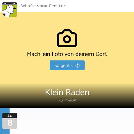
Schafe vorm Fenster
Mach' ein Foto von deinem Dorf.
So geht's
Klein Raden
Kummerow
Sa.
8