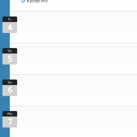
Kirche-MV
Fr.
4
Sa.
5
So.
6
Mo.
7