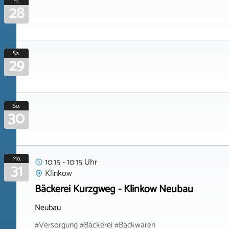
Fr.
28
Sa.
29
So.
30
Mo.
10:15 - 10:15 Uhr
31
Klinkow
Bäckerei Kurzgweg - Klinkow Neubau
Neubau
#Versorgung #Bäckerei #Backwaren