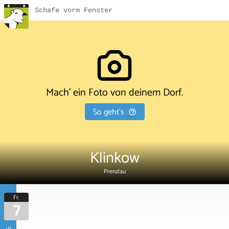
Schafe vorm Fenster
Mach' ein Foto von deinem Dorf.
So geht's
Klinkow
Prenzlau
Fr.
7