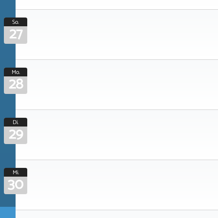
So.
27
Mo.
28
Di.
29
Mi.
30