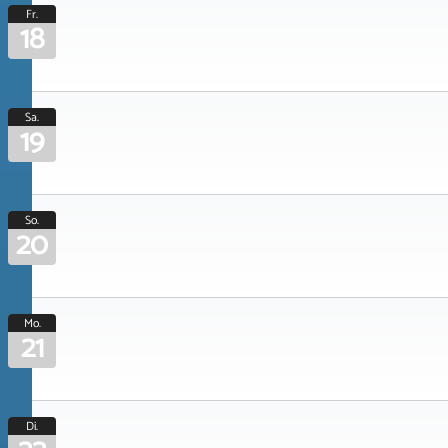
Fr.
18
Sa.
19
So.
20
Mo.
21
Di.