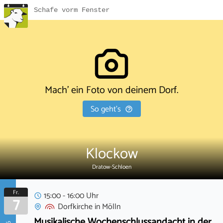
Schafe vorm Fenster
Mach' ein Foto von deinem Dorf.
So geht's
Klockow
Dratow-Schloen
Fr.
15:00 - 16:00 Uhr
7
Dorfkirche
in
Mölln
Musikalische Wochenschlussandacht in der