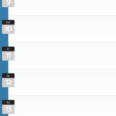
9
Do.
10
Fr.
11
Sa.
12
So.
13