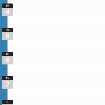
So.
4
Mo.
5
Di.
6
Mi.
7
Do.