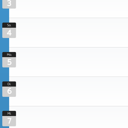
3
So.
4
Mo.
5
Di.
6
Mi.
7