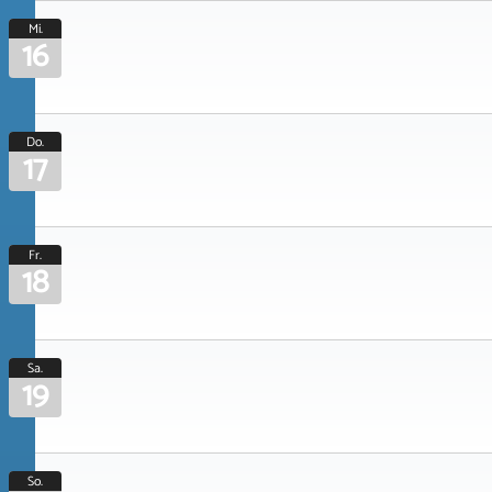
Mi.
16
Do.
17
Fr.
18
Sa.
19
So.