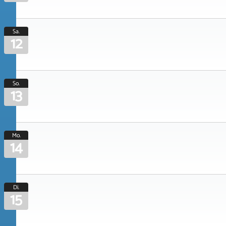
Sa.
12
So.
13
Mo.
14
Di.
15