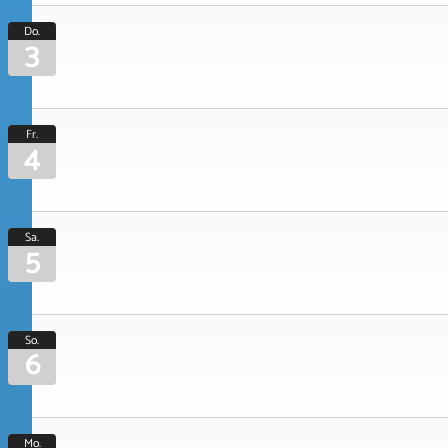
Do.
3
Fr.
4
Sa.
5
So.
6
Mo.