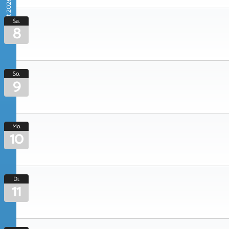
August 2026
Sa.
8
So.
9
Mo.
10
Di.
11