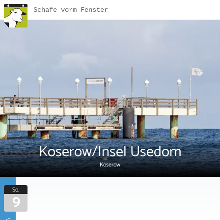
Schafe vorm Fenster
Koserow/Insel Usedom
Koserow
So.
9