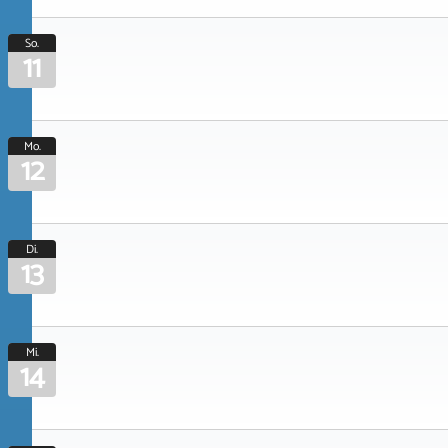
So.
11
Mo.
12
Di.
13
Mi.
14