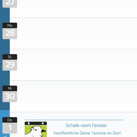
27
Mo.
28
Di.
29
Mi.
30
Do.
1