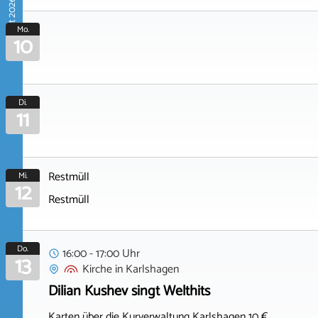
August 2026
Mo.
10
Di.
11
Restmüll
Mi.
12
Restmüll
Do.
16:00 - 17:00 Uhr
13
Kirche
in
Karlshagen
Dilian Kushev singt Welthits
Karten über die Kurverwaltung Karlshagen 10 €