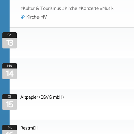
#Kultur & Tourismus #Kirche #Konzerte #Musik
Kirche-MV
So.
13
Mo.
14
Altpapier (EGVG mbH)
Di.
15
Restmüll
Mi.