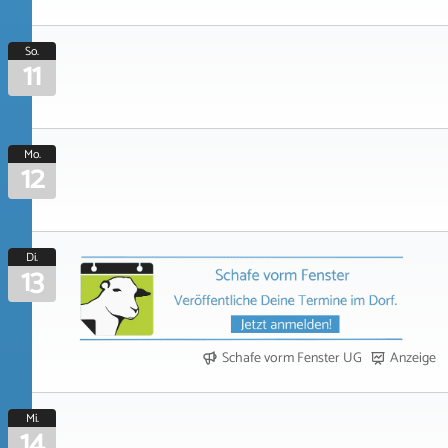
So.
11
Mo.
12
Di.
13
Schafe vorm Fenster UG
Anzeige
Mi.
14