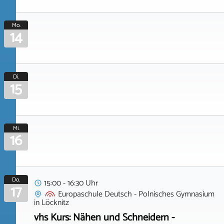
Mo.
14
Di.
15
Mi.
16
Do.
15:00 - 16:30 Uhr
17
Europaschule Deutsch - Polnisches Gymnasium
in
Löcknitz
vhs Kurs: Nähen und Schneidern -