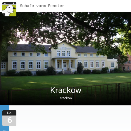
Schafe vorm Fenster
Krackow
Krackow
Do.
6