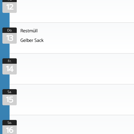
12
Restmüll
Do.
13
Gelber Sack
Fr.
14
Sa.
15
So.
16