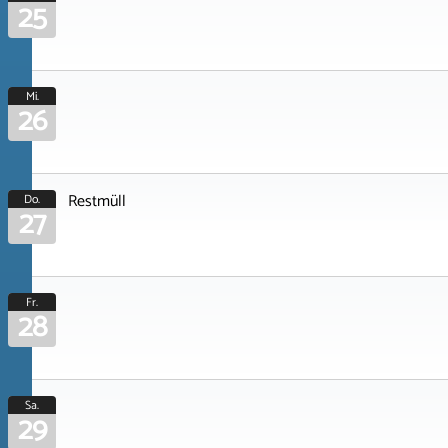
25
Mi.
26
Restmüll
Do.
27
Fr.
28
Sa.
29