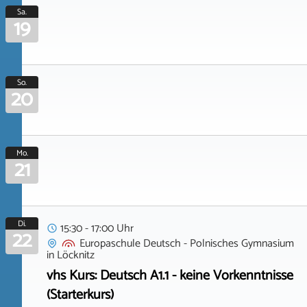
Sa.
19
So.
20
Mo.
21
Di.
15:30 - 17:00 Uhr
22
Europaschule Deutsch - Polnisches Gymnasium
in
Löcknitz
vhs Kurs: Deutsch A1.1 - keine Vorkenntnisse
(Starterkurs)