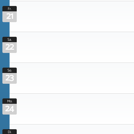
Fr.
21
Sa.
22
So.
23
Mo.
24
Di.