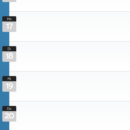
Mo.
17
Di.
18
Mi.
19
Do.
20