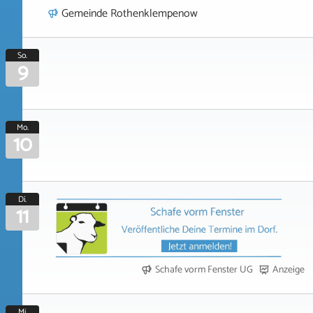
Gemeinde Rothenklempenow
So.
9
Mo.
10
Di.
11
Schafe vorm Fenster UG
Anzeige
Mi.