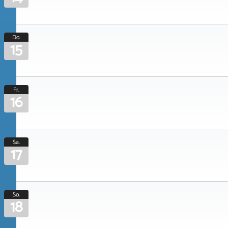
Do.
15
Fr.
16
Sa.
17
So.
18