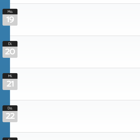
Mo.
19
Di.
20
Mi.
21
Do.
22