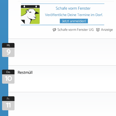
Schafe vorm Fenster UG
Anzeige
Mi.
9
Restmüll
Do.
10
Fr.
11