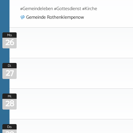
#Gemeindeleben #Gottesdienst #Kirche
Gemeinde Rothenklempenow
Mo.
26
Di.
27
Mi.
28
Do.