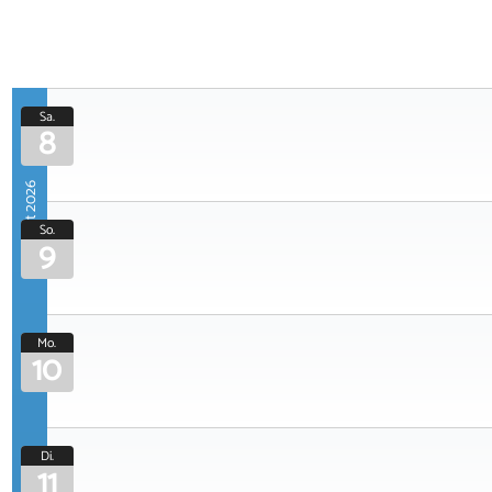
Sa.
8
August 2026
So.
9
Mo.
10
Di.
11