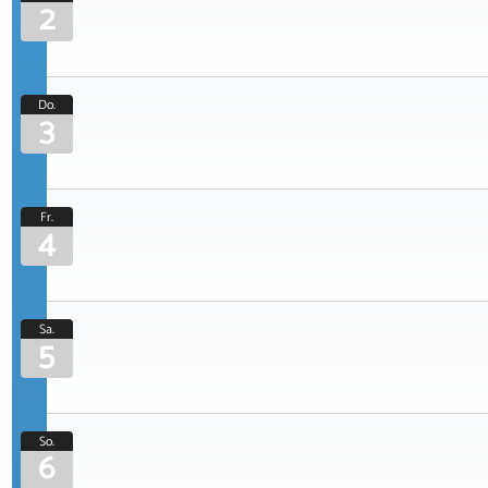
2
Do.
3
Fr.
4
Sa.
5
So.
6