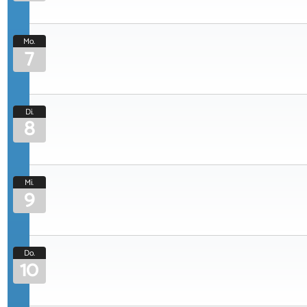
Mo.
7
Di.
8
Mi.
9
Do.
10