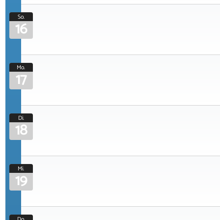
So.
16
Mo.
17
Di.
18
Mi.
19
Do.