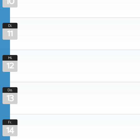
10
Di.
11
Mi.
12
Do.
13
Fr.
14