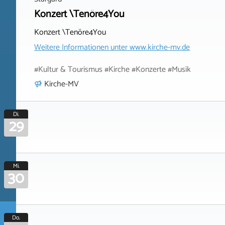
Konzert \Tenöre4You
Konzert \Tenöre4You
Weitere Informationen unter
www.kirche-mv.de
#Kultur & Tourismus #Kirche #Konzerte #Musik
Kirche-MV
Di.
29
Mi.
30
Do.