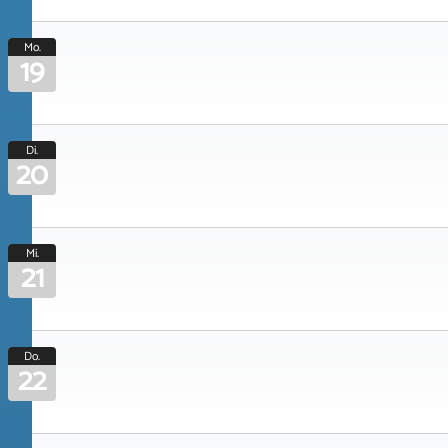
Mo.
19
Di.
20
Mi.
21
Do.
22