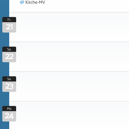
Kirche-MV
Fr.
21
Sa.
22
So.
23
Mo.
24