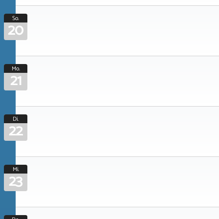
So.
20
Mo.
21
Di.
22
Mi.
23