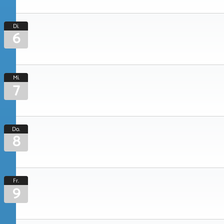
Di.
6
Mi.
7
Do.
8
Fr.
9