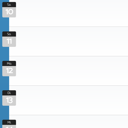
Sa.
10
So.
11
Mo.
12
Di.
13
Mi.