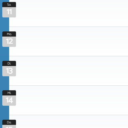
So.
11
Mo.
12
Di.
13
Mi.
14
Do.