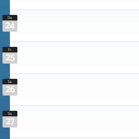
Do.
24
Fr.
25
Sa.
26
So.
27