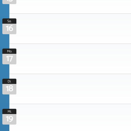
So.
16
Mo.
17
Di.
18
Mi.
19