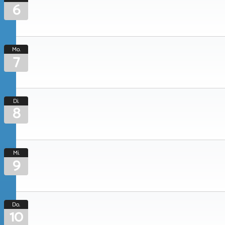
6
Mo.
7
Di.
8
Mi.
9
Do.
10