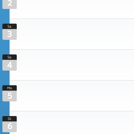
2
Sa.
3
So.
4
Mo.
5
Di.
6