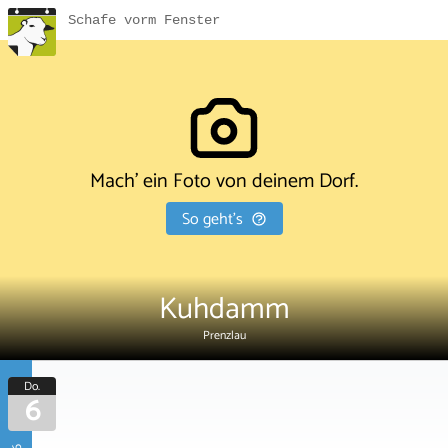
Schafe vorm Fenster
Mach' ein Foto von deinem Dorf.
So geht's
Kuhdamm
Prenzlau
Do.
6