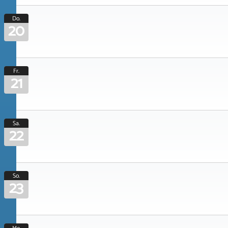
Do.
20
Fr.
21
Sa.
22
So.
23