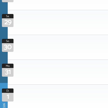
Sa.
29
So.
30
Mo.
31
Di.
1