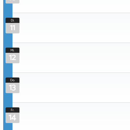
Di.
11
Mi.
12
Do.
13
Fr.
14