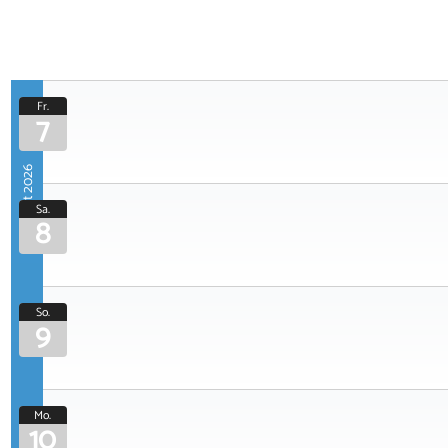
Fr.
7
August 2026
Sa.
8
So.
9
Mo.
10