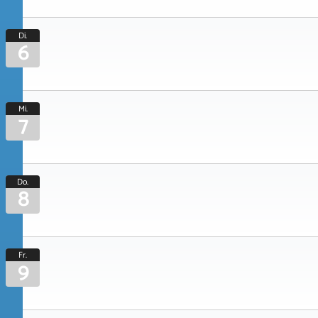
Di.
6
Mi.
7
Do.
8
Fr.
9