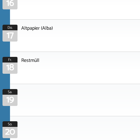
16
Altpapier (Alba)
Do.
17
Restmüll
Fr.
18
Sa.
19
So.
20