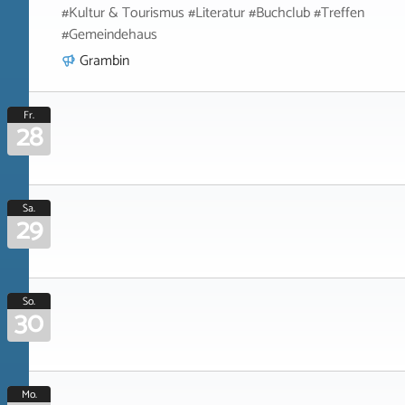
#Kultur & Tourismus #Literatur #Buchclub #Treffen
#Gemeindehaus
Grambin
Fr.
28
Sa.
29
So.
30
Mo.