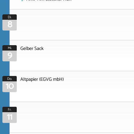
Di.
8
Gelber Sack
Mi.
9
Altpapier (EGVG mbH)
Do.
10
Fr.
11