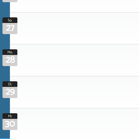
So.
27
Mo.
28
Di.
29
Mi.
30