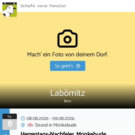
Schafe vorm Fenster
Mach' ein Foto von deinem Dorf.
So geht's
Labömitz
Benz
Sa.
08.08.2026
-
09.08.2026
8
Strand
in
Mönkebude
Herrentags-Nachfeier, Mönkebude