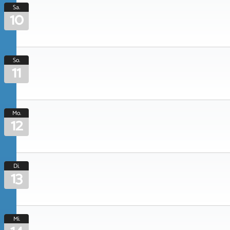
Sa.
10
So.
11
Mo.
12
Di.
13
Mi.