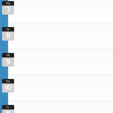
Mo.
7
Di.
8
Mi.
9
Do.
10
Fr.