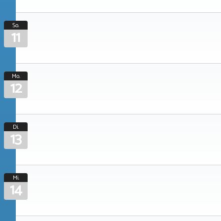
So.
11
Mo.
12
Di.
13
Mi.
14