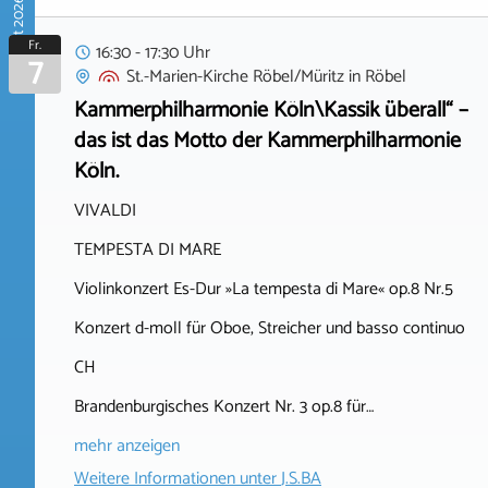
August 2026
Fr.
16:30 - 17:30 Uhr
7
St.-Marien-Kirche Röbel/Müritz
in
Röbel
Kammerphilharmonie Köln\Kassik überall“ –
das ist das Motto der Kammerphilharmonie
Köln.
VIVALDI
TEMPESTA DI MARE
Violinkonzert Es-Dur »La tempesta di Mare« op.8 Nr.5
Konzert d-moll für Oboe, Streicher und basso continuo
CH
Brandenburgisches Konzert Nr. 3 op.8 für…
mehr anzeigen
Weitere Informationen unter
J.S.BA