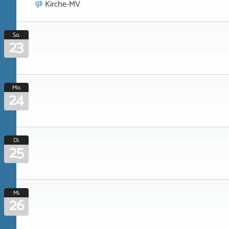
Kirche-MV
So.
23
Mo.
24
Di.
25
Mi.
26