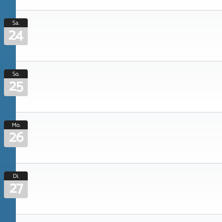
Sa.
24
So.
25
Mo.
26
Di.
27