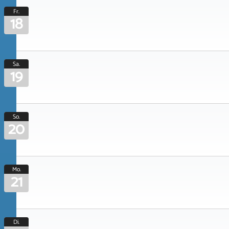
Fr.
18
Sa.
19
So.
20
Mo.
21
Di.