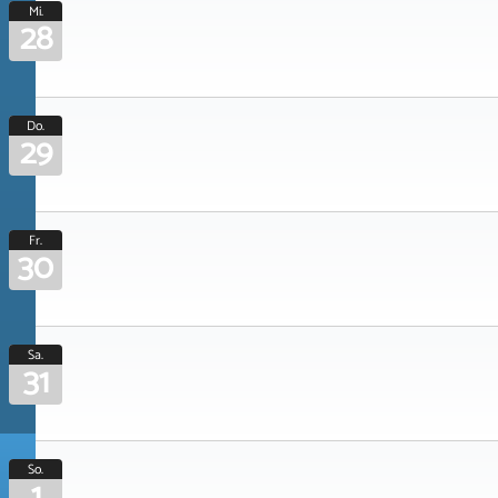
Mi.
28
Do.
29
Fr.
30
Sa.
31
So.
1