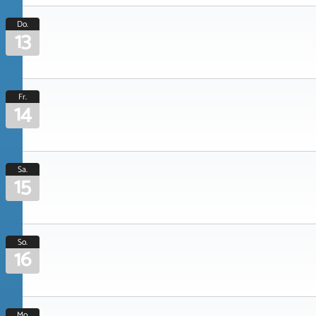
Do.
13
Fr.
14
Sa.
15
So.
16
Mo.