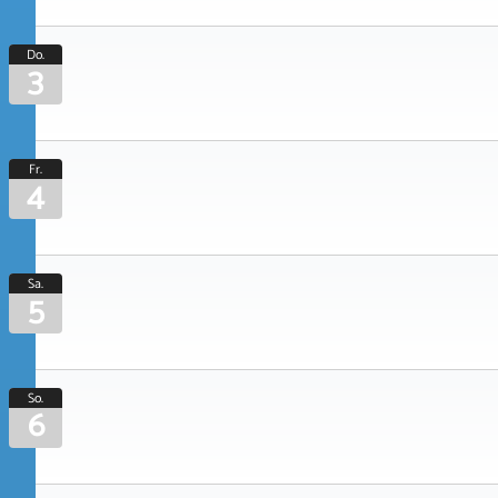
Do.
3
Fr.
4
Sa.
5
So.
6