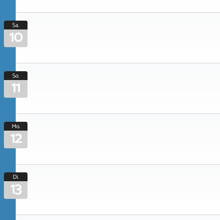
Sa.
10
So.
11
Mo.
12
Di.
13