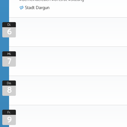
Stadt Dargun
Di.
6
Mi.
7
Do.
8
Fr.
9