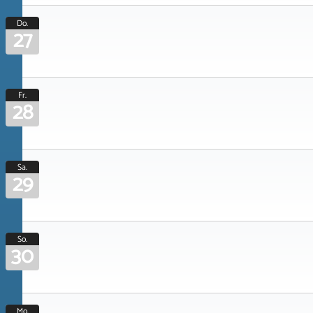
Do.
27
Fr.
28
Sa.
29
So.
30
Mo.