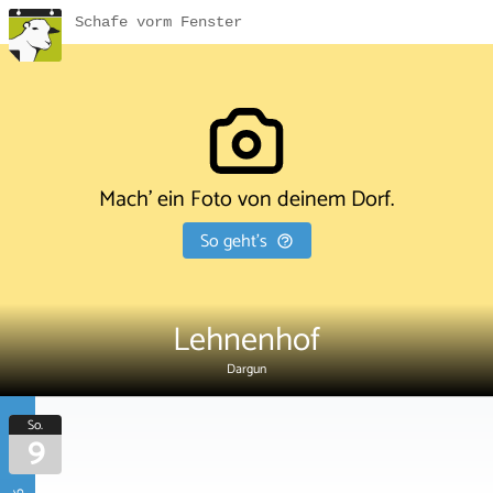
Schafe vorm Fenster
Mach' ein Foto von deinem Dorf.
So geht's
Lehnenhof
Dargun
So.
9