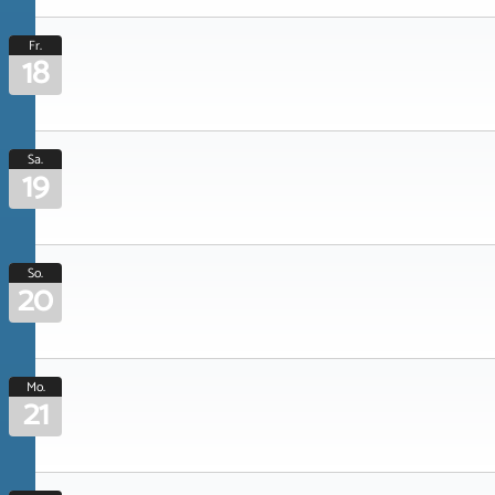
Fr.
18
Sa.
19
So.
20
Mo.
21