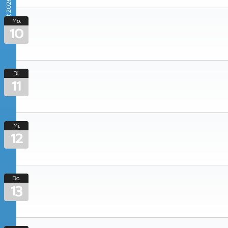
August 2026
Mo.
10
Di.
11
Mi.
12
Do.
13