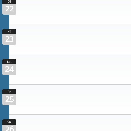
Di.
22
Mi.
23
Do.
24
Fr.
25
Sa.
26