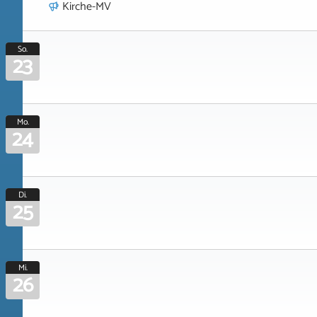
Kirche-MV
So.
23
Mo.
24
Di.
25
Mi.
26