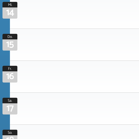
Mi.
14
Do.
15
Fr.
16
Sa.
17
So.