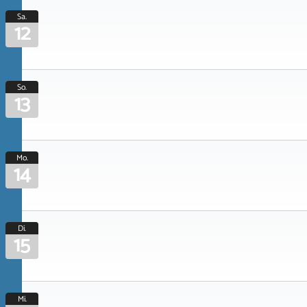
Sa.
12
So.
13
Mo.
14
Di.
15
Mi.