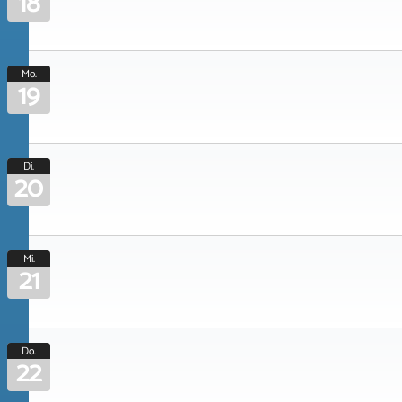
18
Mo.
19
Di.
20
Mi.
21
Do.
22