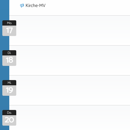
Kirche-MV
Mo.
17
Di.
18
Mi.
19
Do.
20