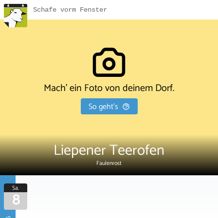
Schafe vorm Fenster
Mach' ein Foto von deinem Dorf.
So geht's
Liepener Teerofen
Faulenrost
Sa.
8