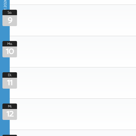
August 2026
So.
9
Mo.
10
Di.
11
Mi.
12