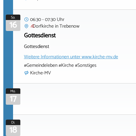
So.
06:30 - 07:30 Uhr
16
Dorfkirche
in
Trebenow
Gottesdienst
Gottesdienst
Weitere Informationen unter
www.kirche-mv.de
#Gemeindeleben #Kirche #Sonstiges
Kirche-MV
Mo.
17
Di.
18