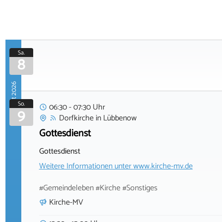
Sa.
8
August 2026
So.
06:30 - 07:30 Uhr
9
Dorfkirche
in
Lübbenow
Gottesdienst
Gottesdienst
Weitere Informationen unter
www.kirche-mv.de
#Gemeindeleben #Kirche #Sonstiges
Kirche-MV