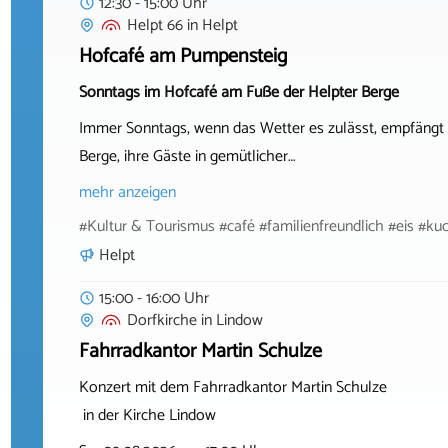
12:30 - 15:00 Uhr
Helpt 66
in
Helpt
Hofcafé am Pumpensteig
Sonntags im Hofcafé am Fuße der Helpter Berge
Immer Sonntags, wenn das Wetter es zulässt, empfängt 
Berge, ihre Gäste in gemütlicher…
mehr anzeigen
#Kultur & Tourismus #café #familienfreundlich #eis #ku
Helpt
15:00 - 16:00 Uhr
Dorfkirche
in
Lindow
Fahrradkantor Martin Schulze
Konzert mit dem Fahrradkantor Martin Schulze
in der Kirche Lindow