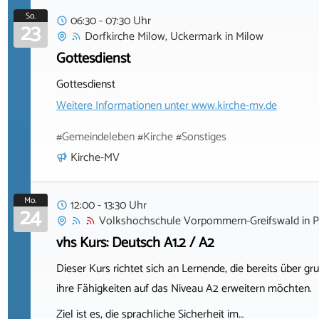
So.
06:30 - 07:30 Uhr
23
Dorfkirche Milow, Uckermark
in
Milow
Gottesdienst
Gottesdienst
Weitere Informationen unter
www.kirche-mv.de
#Gemeindeleben #Kirche #Sonstiges
Kirche-MV
Mo.
12:00 - 13:30 Uhr
24
Volkshochschule Vorpommern-Greifswald
in
P
vhs Kurs: Deutsch A1.2 / A2
Dieser Kurs richtet sich an Lernende, die bereits über
ihre Fähigkeiten auf das Niveau A2 erweitern möchten.
Ziel ist es, die sprachliche Sicherheit im…