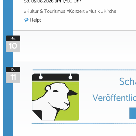
So. 09.08.2026 um 17:00 Uhr
#Kultur & Tourismus #Konzert #Musik #Kirche
Helpt
Mo.
10
Di.
11