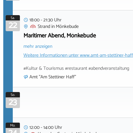
Sa.
18:00 - 21:30 Uhr
22
Strand
in
Mönkebude
Maritimer Abend, Mönkebude
mehr anzeigen
Weitere Informationen unter
www.amt-am-stettiner-haff
#Kultur & Tourismus #restaurant #abendveranstaltung
Amt "Am Stettiner Haff"
So.
23
Mo.
12:00 - 14:00 Uhr
24