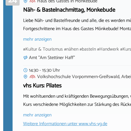
Haus des Gastes
in
Mönkebude
Näh- & Bastelnachmittag, Mönkebude
Liebe Näh- und Bastelfreunde und alle, die es werden m
Fortgeschrittene im Haus des Gastes Mönkebude! Montag
mehr anzeigen
#Kultur & Tourismus #nähen #basteln #Handwerk #Kur
Amt "Am Stettiner Haff"
14:30 - 15:30 Uhr
Volkshochschule Vorpommern-Greifswald, Arbeit
vhs Kurs: Pilates
Mit wohltuenden und kräftigenden Bewegungsübungen, v
Kurs verschiedene Möglichkeiten zur Stärkung des Rücke
mehr anzeigen
Weitere Informationen unter
www.vhs-vg.de