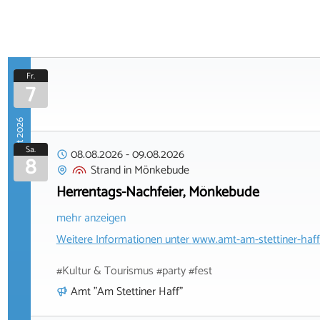
Fr.
7
August 2026
Sa.
08.08.2026
-
09.08.2026
8
Strand
in
Mönkebude
Herrentags-Nachfeier, Mönkebude
mehr anzeigen
Weitere Informationen unter
www.amt-am-stettiner-haff
#Kultur & Tourismus #party #fest
Amt "Am Stettiner Haff"