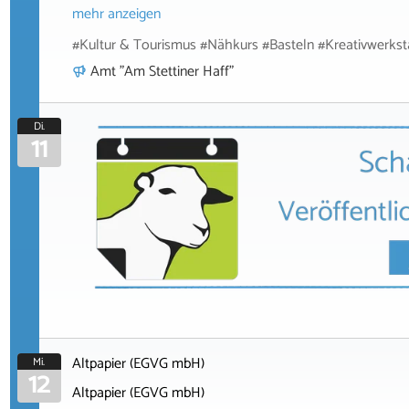
mehr anzeigen
#Kultur & Tourismus #Nähkurs #Basteln #Kreativwerks
Amt "Am Stettiner Haff"
Di.
11
Altpapier (EGVG mbH)
Mi.
12
Altpapier (EGVG mbH)