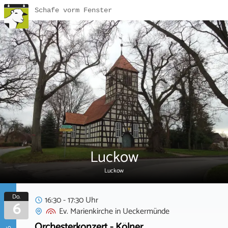
Schafe vorm Fenster
Luckow
Luckow
Do.
16:30 - 17:30 Uhr
6
Ev. Marienkirche
in
Ueckermünde
Orchesterkonzert - Kölner