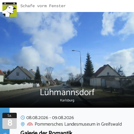
Schafe vorm Fenster
Lühmannsdorf
Karlsburg
Sa.
08.08.2026
-
09.08.2026
8
Pommersches Landesmuseum
in
Greifswald
Galerie der Romantik