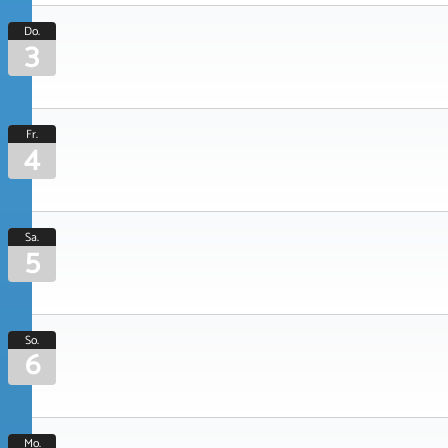
Do.
3
Fr.
4
Sa.
5
So.
6
Mo.