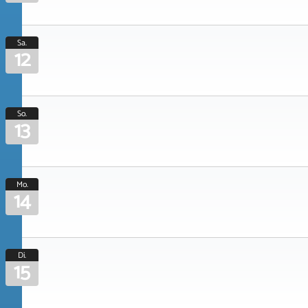
Sa.
12
So.
13
Mo.
14
Di.
15