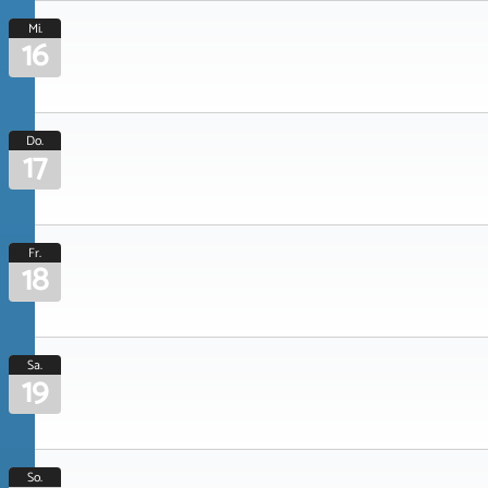
Mi.
16
Do.
17
Fr.
18
Sa.
19
So.