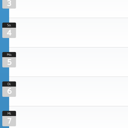
3
So.
4
Mo.
5
Di.
6
Mi.
7