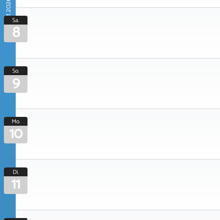
August 2026
Sa.
8
So.
9
Mo.
10
Di.
11