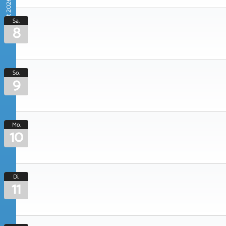
August 2026
Sa.
8
So.
9
Mo.
10
Di.
11