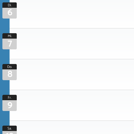
Di.
6
Mi.
7
Do.
8
Fr.
9
Sa.