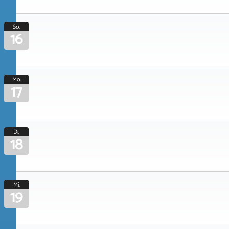
So.
16
Mo.
17
Di.
18
Mi.
19