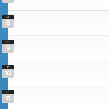
Di.
8
Mi.
9
Do.
10
Fr.
11