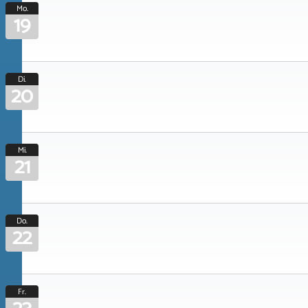
Mo.
19
Di.
20
Mi.
21
Do.
22
Fr.