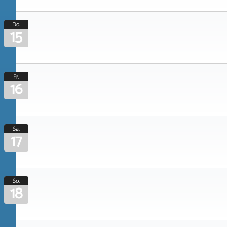
Do.
15
Fr.
16
Sa.
17
So.
18