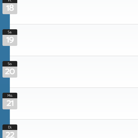
Fr.
18
Sa.
19
So.
20
Mo.
21
Di.
22