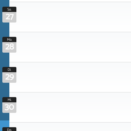
So.
27
Mo.
28
Di.
29
Mi.
30
Do.