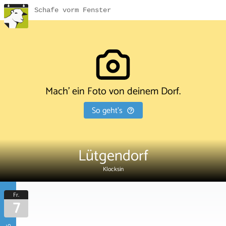
Schafe vorm Fenster
Mach' ein Foto von deinem Dorf.
So geht's
Lütgendorf
Klocksin
Fr.
7