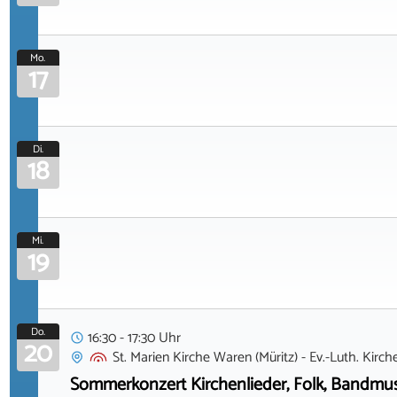
Mo.
17
Di.
18
Mi.
19
Do.
16:30 - 17:30 Uhr
20
St. Marien Kirche Waren (Müritz) - Ev.-Luth. Kir
Sommerkonzert Kirchenlieder, Folk, Bandmu