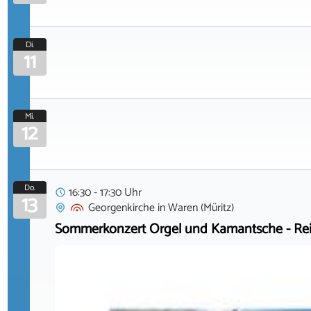
Di.
11
Mi.
12
Do.
16:30 - 17:30 Uhr
13
Georgenkirche
in
Waren (Müritz)
Sommerkonzert Orgel und Kamantsche - Rei