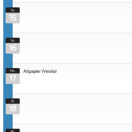
Sa.
15
So.
16
Altpapier (Veolia)
Mo.
17
Di.
18
Mi.