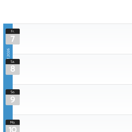
Fr.
7
August 2026
Sa.
8
So.
9
Mo.
10