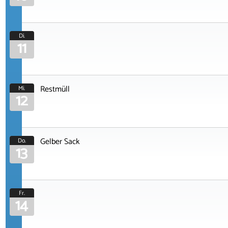
Di.
11
Restmüll
Mi.
12
Gelber Sack
Do.
13
Fr.
14