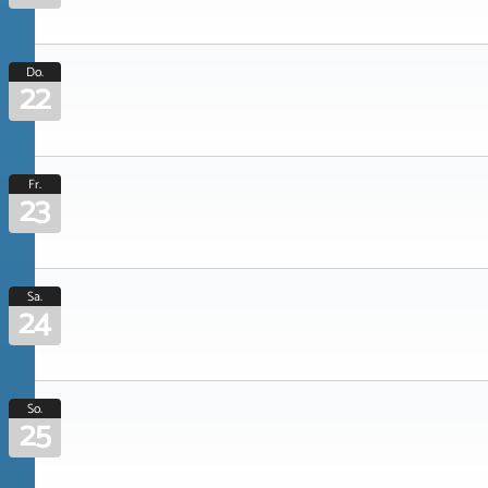
Do.
22
Fr.
23
Sa.
24
So.
25