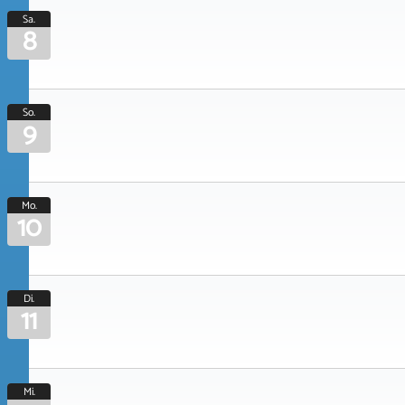
Sa.
8
So.
9
Mo.
10
Di.
11
Mi.