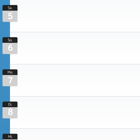
Sa.
5
So.
6
Mo.
7
Di.
8
Mi.