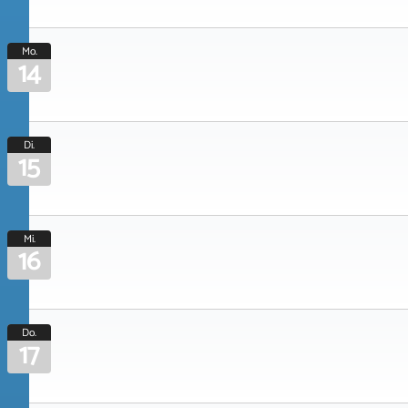
Mo.
14
Di.
15
Mi.
16
Do.
17