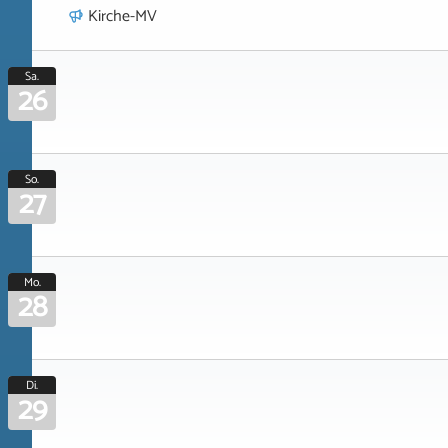
Kirche-MV
Sa.
26
So.
27
Mo.
28
Di.
29