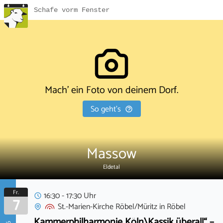
Schafe vorm Fenster
Mach' ein Foto von deinem Dorf.
So geht's
Massow
Eldetal
Fr.
16:30 - 17:30 Uhr
7
St.-Marien-Kirche Röbel/Müritz
in
Röbel
Kammerphilharmonie Köln\Kassik überall“ –