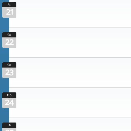
Fr.
21
Sa.
22
So.
23
Mo.
24
Di.