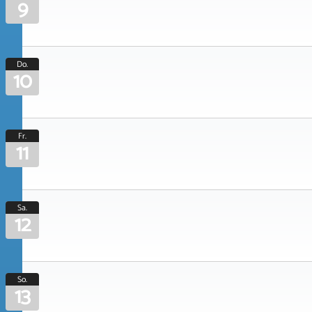
9
Do.
10
Fr.
11
Sa.
12
So.
13