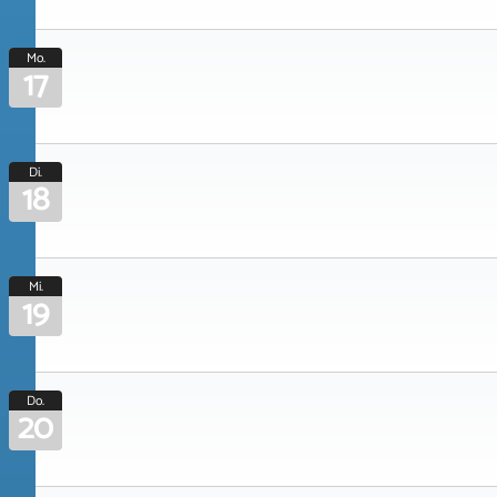
Mo.
17
Di.
18
Mi.
19
Do.
20