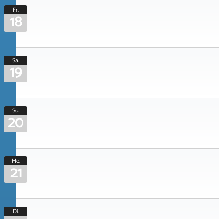
Fr.
18
Sa.
19
So.
20
Mo.
21
Di.