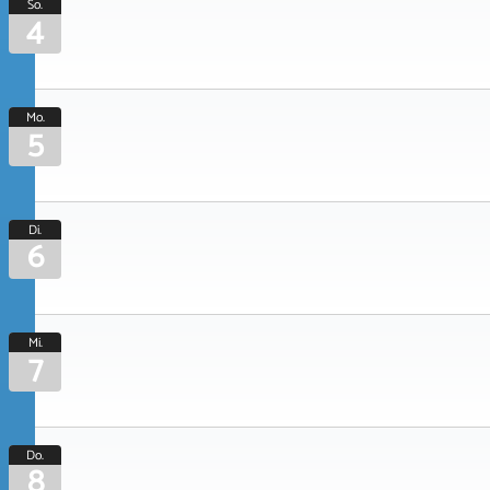
So.
4
Mo.
5
Di.
6
Mi.
7
Do.
8