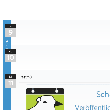
So.
9
August 2026
Mo.
10
Restmüll
Di.
11