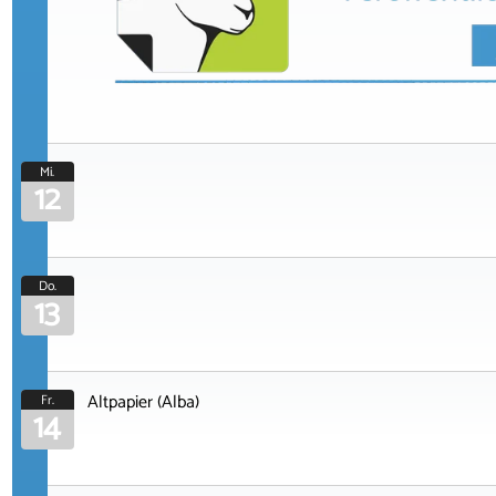
Mi.
12
Do.
13
Altpapier (Alba)
Fr.
14