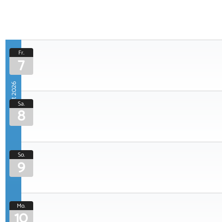
Fr.
7
August 2026
Sa.
8
So.
9
Mo.
10