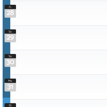
Fr.
28
Sa.
29
So.
30
Mo.
31
Di.