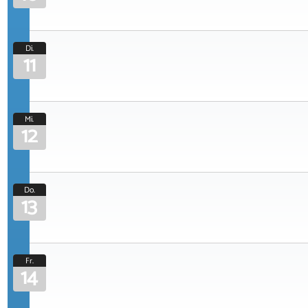
Di.
11
Mi.
12
Do.
13
Fr.
14