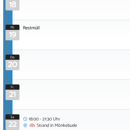
18
Restmüll
Mi.
19
Do.
20
Fr.
21
Sa.
18:00 - 21:30 Uhr
22
Strand
in
Mönkebude