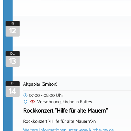
Mi.
12
Do.
13
Altpapier (Smiton)
Fr.
14
07:00 - 08:00 Uhr
Versöhnungskirche
in
Rattey
Rockkonzert "Hilfe für alte Mauern"
Rockkonzert \Hilfe für alte Mauern\\n
Weitere Informationen unter
www.kirche-mv.de