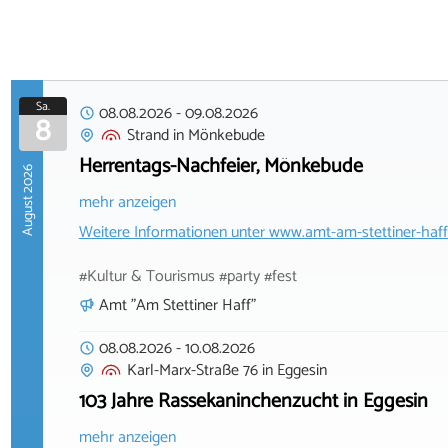
Sa.
08.08.2026
-
09.08.2026
8
Strand
in
Mönkebude
Herrentags-Nachfeier, Mönkebude
August 2026
mehr anzeigen
Weitere Informationen unter
www.amt-am-stettiner-haff
#Kultur & Tourismus #party #fest
Amt "Am Stettiner Haff"
08.08.2026
-
10.08.2026
Karl-Marx-Straße 76
in
Eggesin
103 Jahre Rassekaninchenzucht in Eggesin
mehr anzeigen