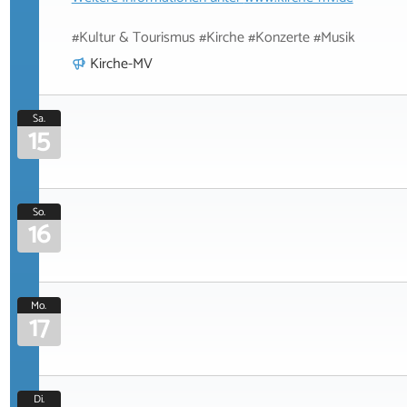
#Kultur & Tourismus #Kirche #Konzerte #Musik
Kirche-MV
Sa.
15
So.
16
Mo.
17
Di.