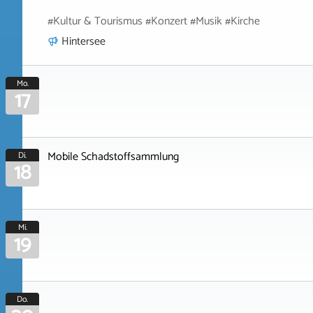
#Kultur & Tourismus #Konzert #Musik #Kirche
Hintersee
Mo.
17
Mobile Schadstoffsammlung
Di.
18
Mi.
19
Do.