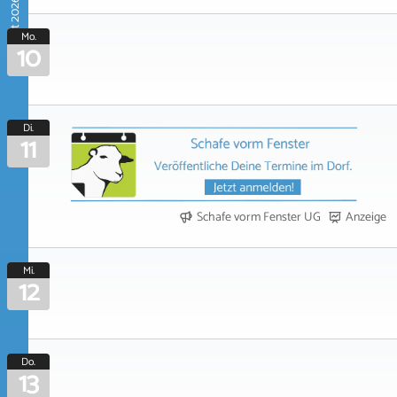
August 2026
Mo.
10
Di.
11
Schafe vorm Fenster UG
Anzeige
Mi.
12
Do.
13