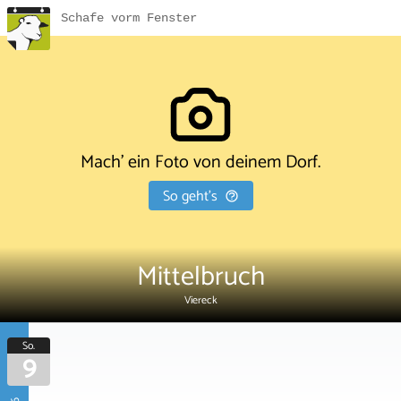
Schafe vorm Fenster
Mach' ein Foto von deinem Dorf.
So geht's
Mittelbruch
Viereck
So.
9