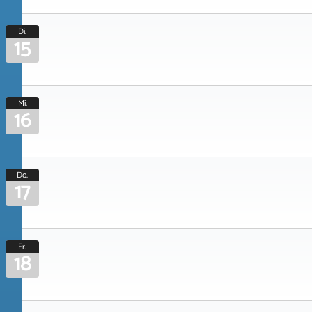
Di.
15
Mi.
16
Do.
17
Fr.
18