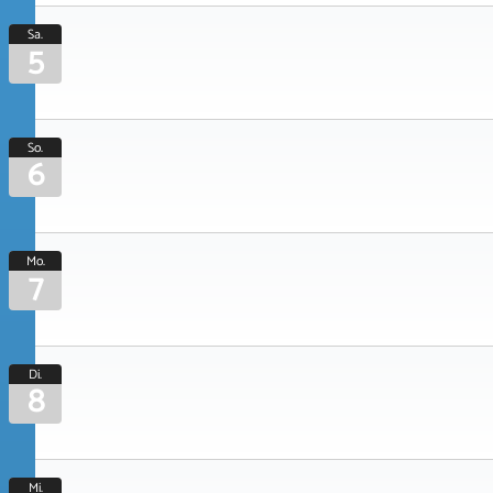
Sa.
5
So.
6
Mo.
7
Di.
8
Mi.