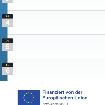
Mi.
4
Do.
5
Fr.
6