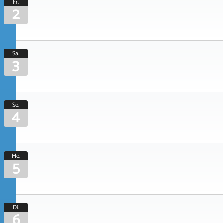
Fr.
2
Sa.
3
So.
4
Mo.
5
Di.
6