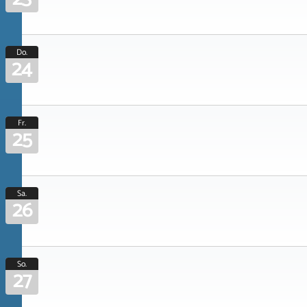
Do.
24
Fr.
25
Sa.
26
So.
27