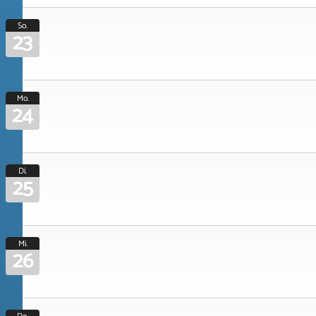
So.
23
Mo.
24
Di.
25
Mi.
26