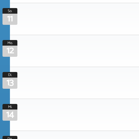
So.
11
Mo.
12
Di.
13
Mi.
14
Do.