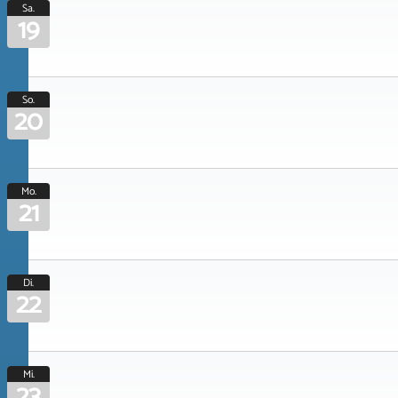
Sa.
19
So.
20
Mo.
21
Di.
22
Mi.
23