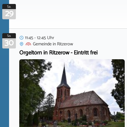
Sa.
29
So.
11:45 - 12:45 Uhr
30
Gemeinde
in
Ritzerow
Orgeltörn in Ritzerow - Eintritt frei