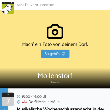
Schafe vorm Fenster
Mach' ein Foto von deinem Dorf.
So geht's
Mollenstorf
Penzlin
Fr.
15:00 - 16:00 Uhr
7
Dorfkirche
in
Mölln
Musikalische Wochenschlussandacht in der