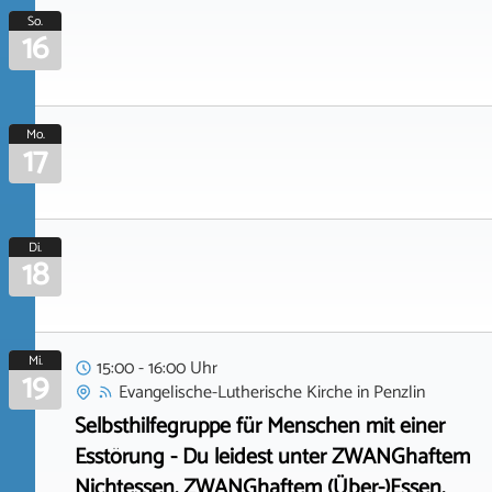
So.
16
Mo.
17
Di.
18
Mi.
15:00 - 16:00 Uhr
19
Evangelische-Lutherische Kirche
in
Penzlin
Selbsthilfegruppe für Menschen mit einer
Esstörung - Du leidest unter ZWANGhaftem
Nichtessen, ZWANGhaftem (Über-)Essen,