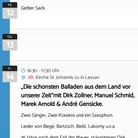
Mi.
Gelber Sack
12
Do.
13
Fr.
16:30 - 17:30 Uhr
14
Kirche St. Johannis zu
in
Lassan
„Die schönsten Balladen aus dem Land vor
unserer Zeit“mit Dirk Zöllner, Manuel Schmid,
Marek Arnold & André Gensicke.
Zwei Sänger, Zwei Klaviere und ein Saxophon.
Lieder von Biege, Bartzsch, Biebl, Lakomy u.v.a.
36 Jahre nach dem Fall der Mauer, präsentieren Dirk