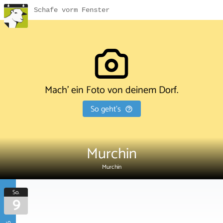
Schafe vorm Fenster
Mach' ein Foto von deinem Dorf.
So geht's
Murchin
Murchin
So.
9