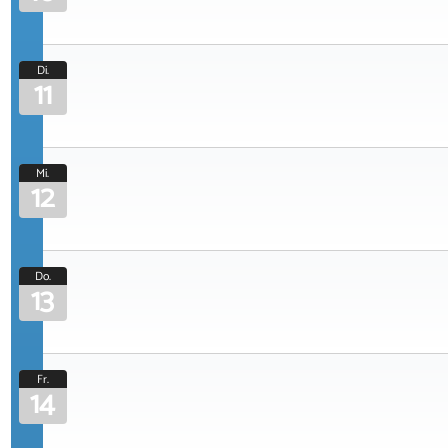
Di.
11
Mi.
12
Do.
13
Fr.
14