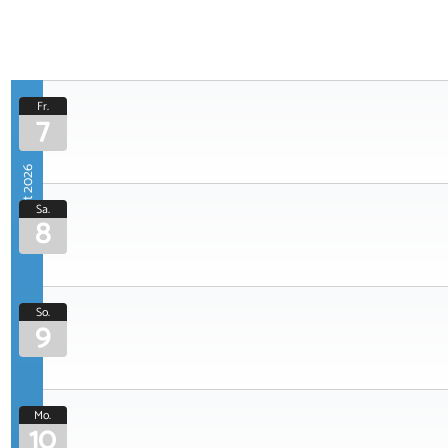
Fr.
7
August 2026
Sa.
8
So.
9
Mo.
10