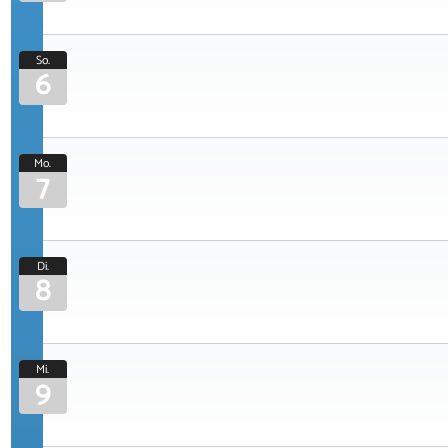
So.
6
Mo.
7
Di.
8
Mi.
9