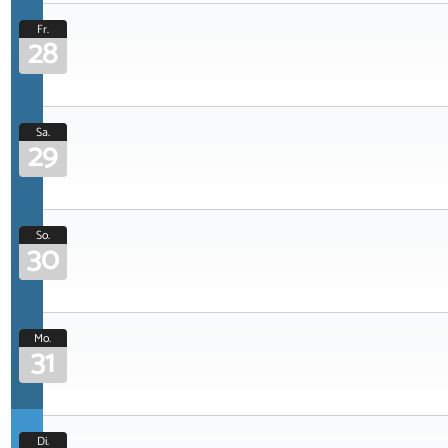
Fr.
28
Sa.
29
So.
30
Mo.
31
Di.