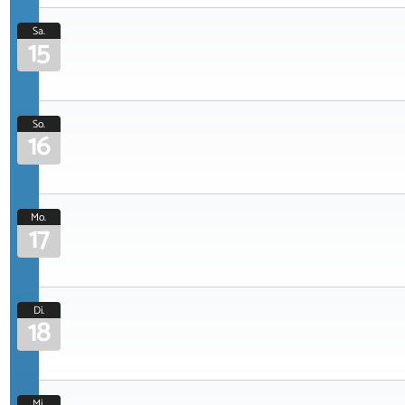
Sa.
15
So.
16
Mo.
17
Di.
18
Mi.