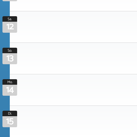
Sa.
12
So.
13
Mo.
14
Di.
15