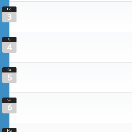
Do.
3
Fr.
4
Sa.
5
So.
6
Mo.