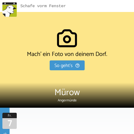
Schafe vorm Fenster
Mach' ein Foto von deinem Dorf.
So geht's
Mürow
Angermünde
Fr.
7