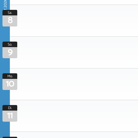
August 2026
Sa.
8
So.
9
Mo.
10
Di.
11