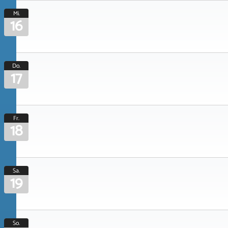
Mi.
16
Do.
17
Fr.
18
Sa.
19
So.