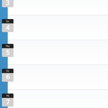
3
So.
4
Mo.
5
Di.
6
Mi.
7