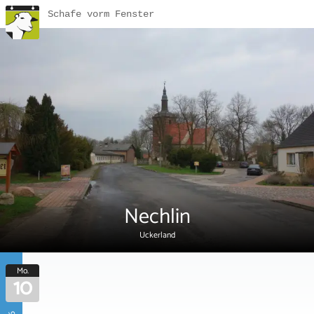
Schafe vorm Fenster
Nechlin
Uckerland
Mo.
10