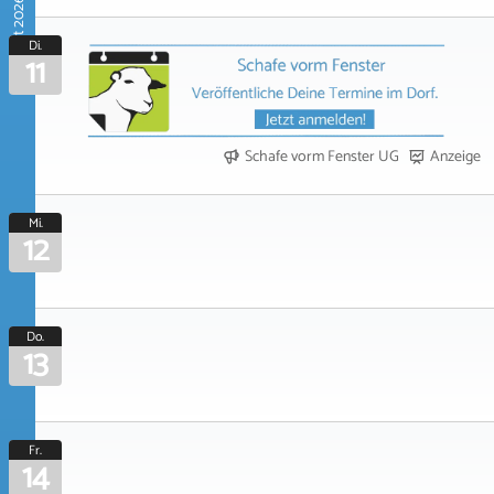
August 2026
Di.
11
Schafe vorm Fenster UG
Anzeige
Mi.
12
Do.
13
Fr.
14