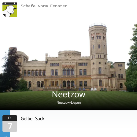
Schafe vorm Fenster
Neetzow
Neetzow-Liepen
Gelber Sack
Fr.
7