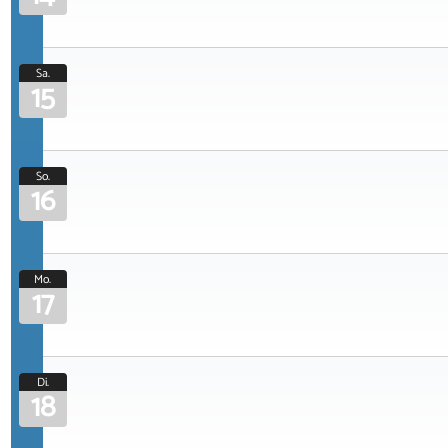
Sa.
15
So.
16
Mo.
17
Di.
18