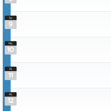
So.
9
Mo.
10
Di.
11
Mi.
12