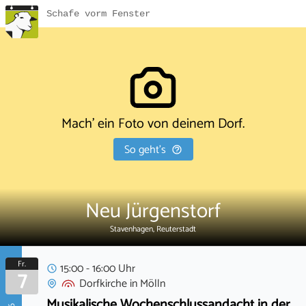
Schafe vorm Fenster
Mach' ein Foto von deinem Dorf.
So geht's
Neu Jürgenstorf
Stavenhagen, Reuterstadt
Fr.
15:00 - 16:00 Uhr
7
Dorfkirche
in
Mölln
Musikalische Wochenschlussandacht in der