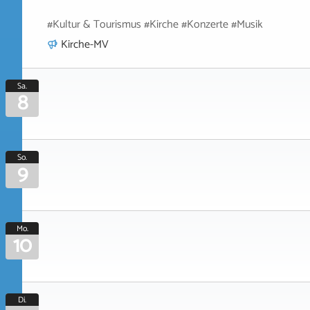
#Kultur & Tourismus #Kirche #Konzerte #Musik
Kirche-MV
Sa.
8
So.
9
Mo.
10
Di.