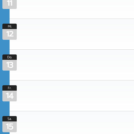
11
Mi.
12
Do.
13
Fr.
14
Sa.
15