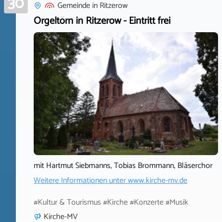
30
Gemeinde
in
Ritzerow
Orgeltörn in Ritzerow - Eintritt frei
mit Hartmut Siebmanns, Tobias Brommann, Bläserchor
Weitere Informationen unter
www.kirche-mv.de
#Kultur & Tourismus #Kirche #Konzerte #Musik
Kirche-MV