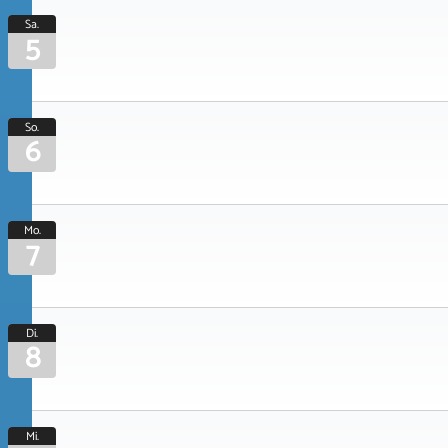
Sa.
5
So.
6
Mo.
7
Di.
8
Mi.