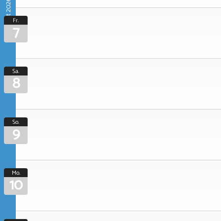
August 2026
Fr.
7
Sa.
8
So.
9
Mo.
10