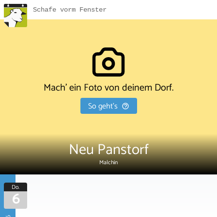
Schafe vorm Fenster
Mach' ein Foto von deinem Dorf.
So geht's
Neu Panstorf
Malchin
Do.
6