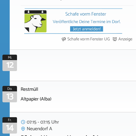
Schafe vorm Fenster UG
Anzeige
Mi.
12
Restmüll
Do.
13
Altpapier (Alba)
Fr.
07:15 - 07:15 Uhr
14
Neuendorf A