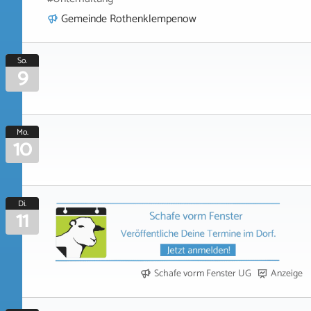
Gemeinde Rothenklempenow
So.
9
Mo.
10
Di.
11
Schafe vorm Fenster UG
Anzeige