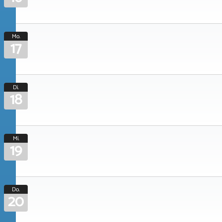
Mo.
17
Di.
18
Mi.
19
Do.
20