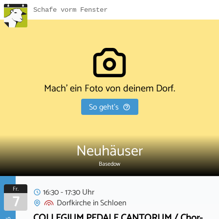
Schafe vorm Fenster
Mach' ein Foto von deinem Dorf.
So geht's
Neuhäuser
Basedow
Fr.
16:30 - 17:30 Uhr
7
Dorfkirche
in
Schloen
COLLEGIUM PEDALE CANTORUM / Chor-