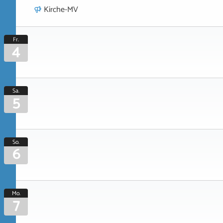
Kirche-MV
Fr.
4
Sa.
5
So.
6
Mo.
7