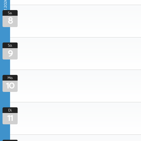
August 2026
Sa.
8
So.
9
Mo.
10
Di.
11