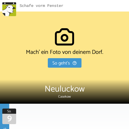
Schafe vorm Fenster
Mach' ein Foto von deinem Dorf.
So geht's
Neuluckow
Casekow
So.
9