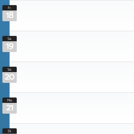
Fr.
18
Sa.
19
So.
20
Mo.
21
Di.