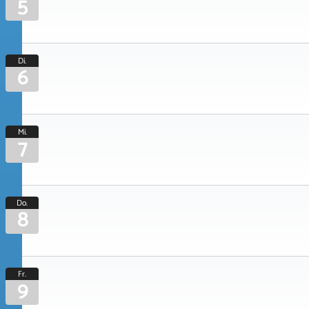
5
Di.
6
Mi.
7
Do.
8
Fr.
9