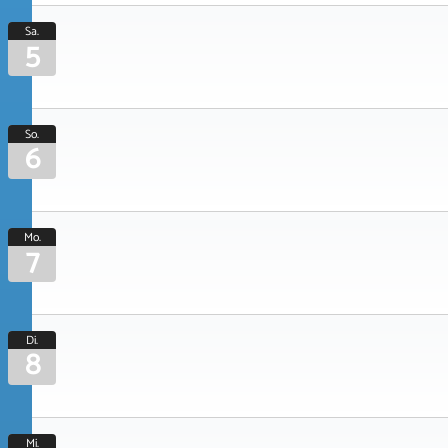
Sa.
5
So.
6
Mo.
7
Di.
8
Mi.