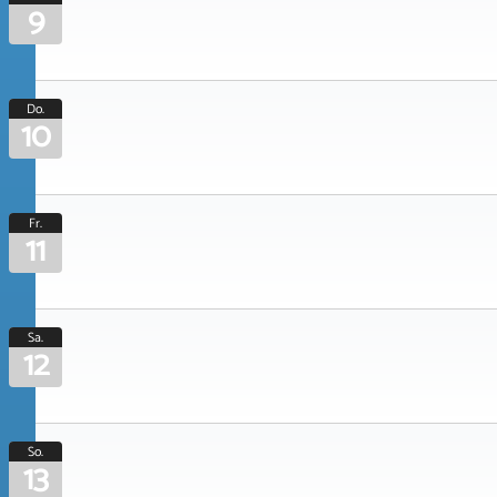
9
Do.
10
Fr.
11
Sa.
12
So.
13