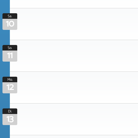
Sa.
10
So.
11
Mo.
12
Di.
13