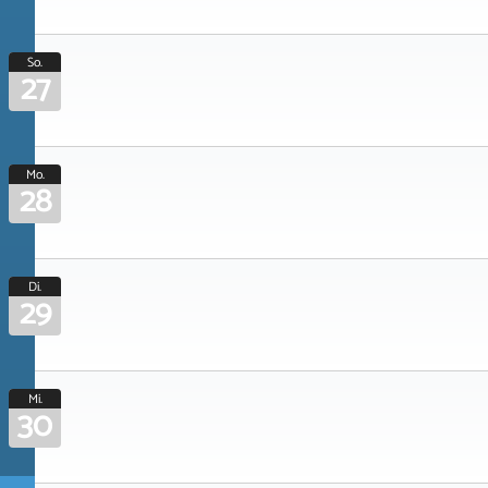
So.
27
Mo.
28
Di.
29
Mi.
30