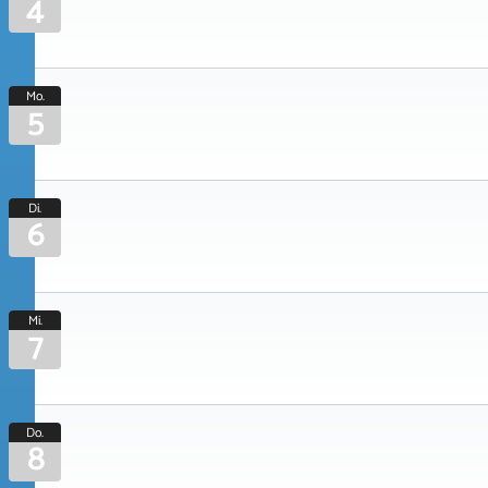
4
Mo.
5
Di.
6
Mi.
7
Do.
8