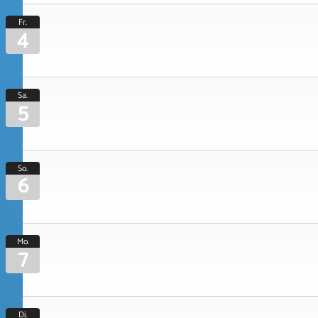
Fr.
4
Sa.
5
So.
6
Mo.
7
Di.