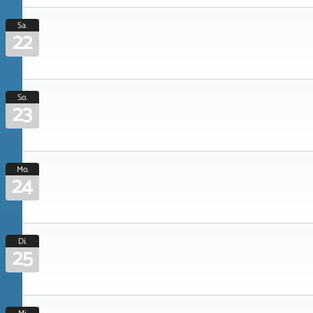
Sa.
22
So.
23
Mo.
24
Di.
25