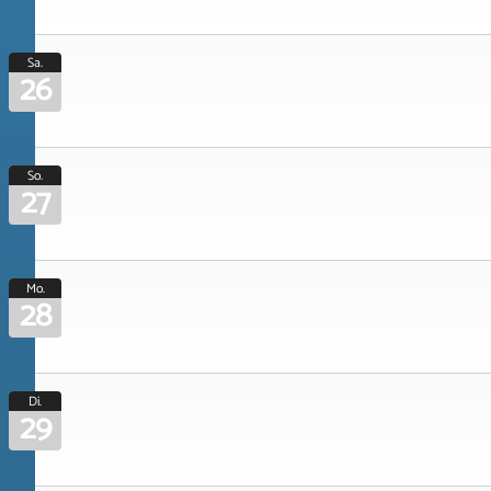
Sa.
26
So.
27
Mo.
28
Di.
29