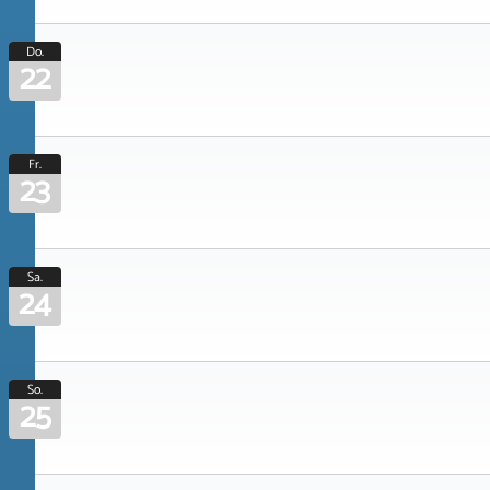
Do.
22
Fr.
23
Sa.
24
So.
25