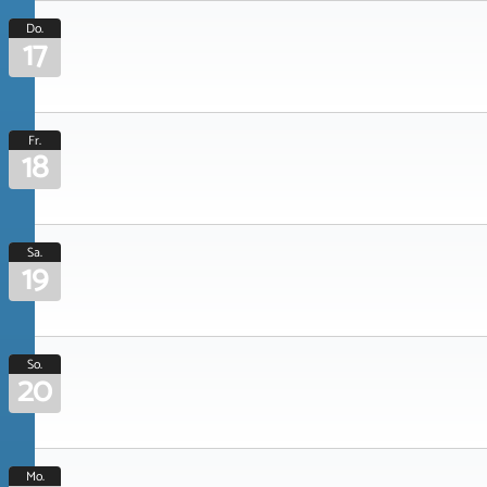
Do.
17
Fr.
18
Sa.
19
So.
20
Mo.