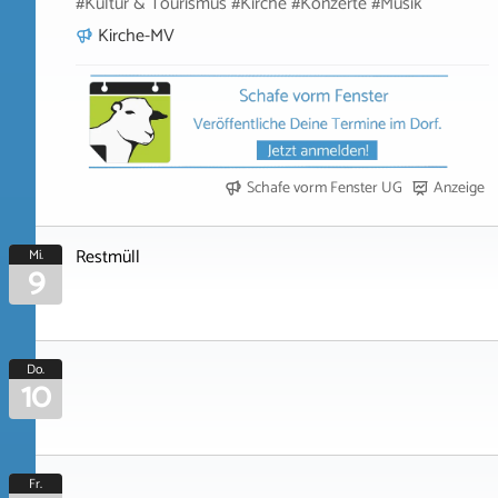
#Kultur & Tourismus #Kirche #Konzerte #Musik
Kirche-MV
Schafe vorm Fenster UG
Anzeige
Restmüll
Mi.
9
Do.
10
Fr.