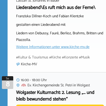
Lassan St. Johannis
in
Bauer
Liederabend\Es ruft mich aus der Ferne\
Franziska Dillner-Koch und Fabian Klentzke
gestalten einen Liederabend mit
Liedern von Debussy, Fauré, Berlioz, Brahms, Britten und
Piazzolla.
Weitere Informationen unter
www.kirche-mv.de
#Kultur & Tourismus #Kirche #Konzerte #Musik
Kirche-MV
Sa.
16:00 - 18:00 Uhr
8
Ev. Kirchengemeinde St. Petri
in
Wolgast
Wolgaster Kulturnacht: 2. Lesung „… und
bleib bewundernd stehen“