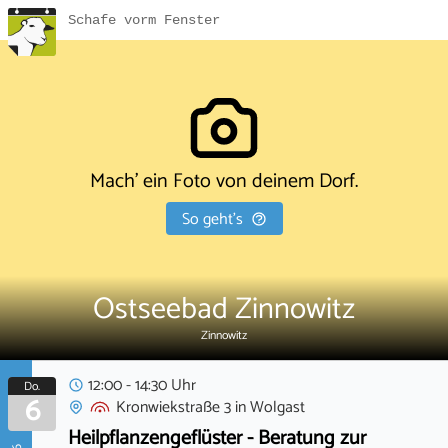
Schafe vorm Fenster
Mach' ein Foto von deinem Dorf.
So geht's
Ostseebad Zinnowitz
Zinnowitz
12:00 - 14:30 Uhr
Do.
6
Kronwiekstraße 3
in
Wolgast
Heilpflanzengeflüster - Beratung zur