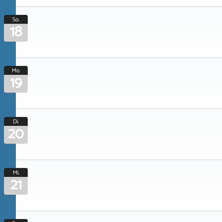
So.
18
Mo.
19
Di.
20
Mi.
21