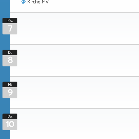
Kirche-MV
Mo.
7
Di.
8
Mi.
9
Do.
10