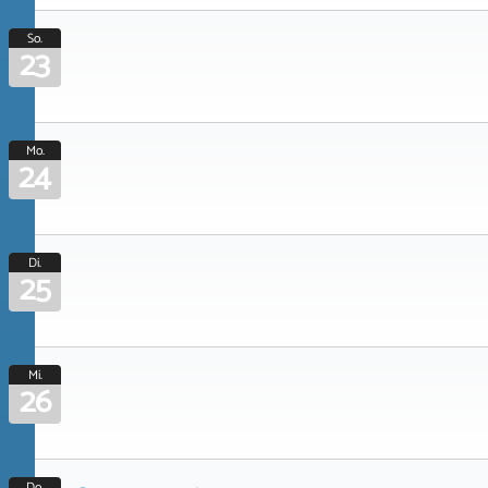
So.
23
Mo.
24
Di.
25
Mi.
26
Do.