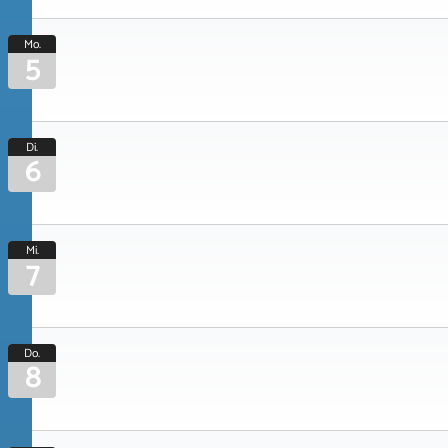
Mo.
5
Di.
6
Mi.
7
Do.
8