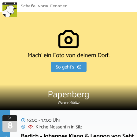
Schafe vorm Fenster
Mach' ein Foto von deinem Dorf.
So geht's
Papenberg
Waren (Müritz)
Sa.
16:00 - 17:00 Uhr
8
Kirche Nossentin
in
Silz
Bartich - Johannes Klang & Lennon von Seht