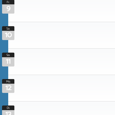
Fr.
9
Sa.
10
So.
11
Mo.
12
Di.
13