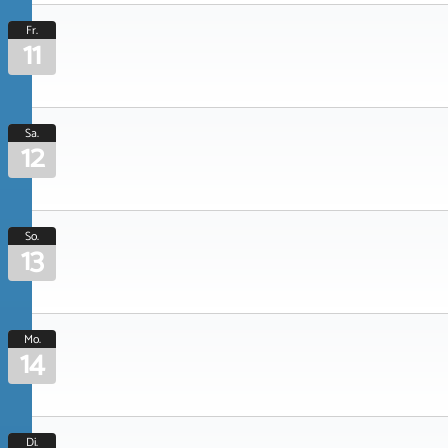
Fr.
11
Sa.
12
So.
13
Mo.
14
Di.