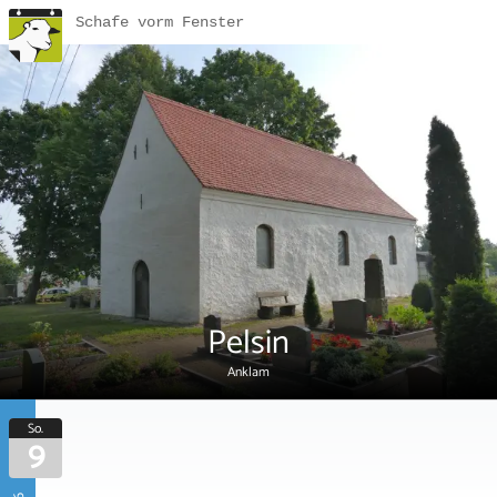
Schafe vorm Fenster
Pelsin
Anklam
So.
9