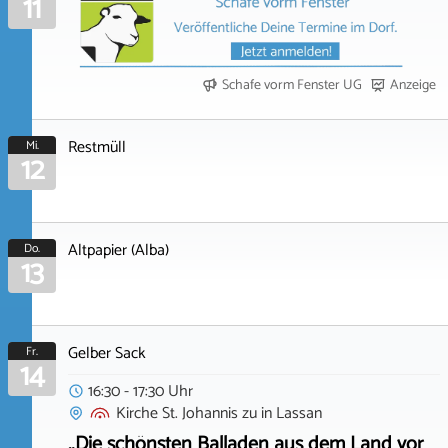
11
Schafe vorm Fenster UG
Anzeige
Restmüll
Mi.
12
Altpapier (Alba)
Do.
13
Gelber Sack
Fr.
14
16:30 - 17:30 Uhr
Kirche St. Johannis zu
in
Lassan
„Die schönsten Balladen aus dem Land vor