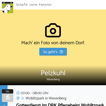
Schafe vorm Fenster
Mach' ein Foto von deinem Dorf.
So geht's
Pelzkuhl
Wesenberg
Do.
07:00 - 08:00 Uhr
6
Woblitzpark
in
Wesenberg
Gottesdienst im DRK Pflegeheim Woblitzpark