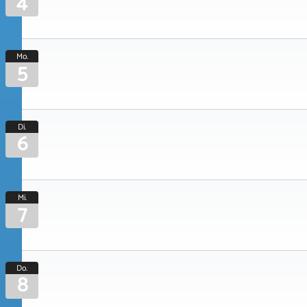
4
Mo.
5
Di.
6
Mi.
7
Do.
8