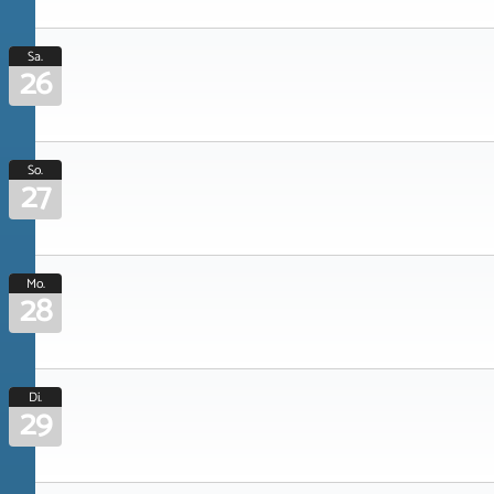
Sa.
26
So.
27
Mo.
28
Di.
29