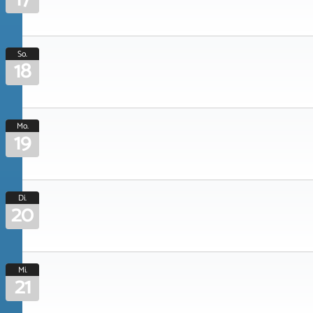
So.
18
Mo.
19
Di.
20
Mi.
21