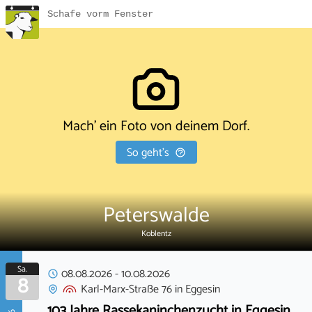
Schafe vorm Fenster
Mach' ein Foto von deinem Dorf.
So geht's
Peterswalde
Koblentz
Sa.
08.08.2026
-
10.08.2026
8
Karl-Marx-Straße 76
in
Eggesin
103 Jahre Rassekaninchenzucht in Eggesin