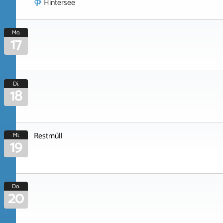
Hintersee
Mo.
17
Di.
18
Restmüll
Mi.
19
Do.
20