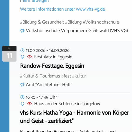
mehr anzeigen
Weitere Informationen unter
www.vhs-vg.de
#Bildung & Gesundheit #Bildung #Volkshochschule
Volkshochschule Vorpommern-Greifswald (VHS VG)
Fr.
11.09.2026
-
14.09.2026
11
Festplatz
in
Eggesin
Randow-Festtage, Eggesin
#Kultur & Tourismus #fest #kultur
Amt "Am Stettiner Haff"
16:30 - 17:45 Uhr
Haus an der Schleuse
in
Torgelow
vhs Kurs: Hatha Yoga - Harmonie von Körper
und Geist - zertifiziert*
Mit wohltuenden Bewegungs-, Achtsamkeits- und