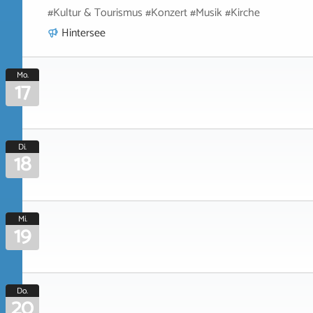
#Kultur & Tourismus #Konzert #Musik #Kirche
Hintersee
Mo.
17
Di.
18
Mi.
19
Do.
20