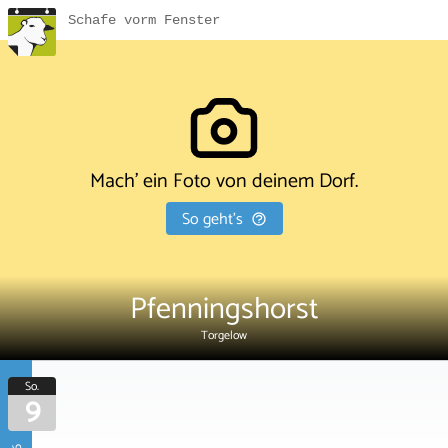
Schafe vorm Fenster
Mach' ein Foto von deinem Dorf.
So geht's
Pfenningshorst
Torgelow
So.
9